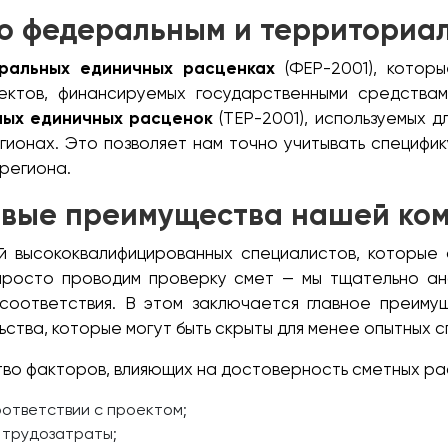
по федеральным и территориа
ральных единичных расценках
(ФЕР-2001), котор
ктов, финансируемых государственными средствам
ных единичных расценок
(ТЕР-2001), используемых 
гионах. Это позволяет нам точно учитывать специфик
региона.
вые преимущества нашей ко
й высококвалифицированных специалистов, которые
просто проводим проверку смет — мы тщательно ан
есоответствия. В этом заключается главное преиму
ства, которые могут быть скрыты для менее опытных 
во факторов, влияющих на достоверность сметных рас
оответствии с проектом;
 трудозатраты;