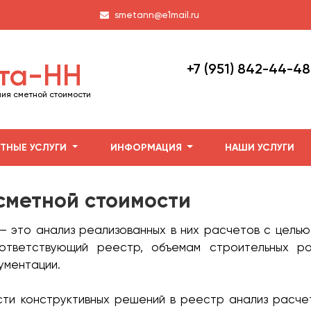
smetann@e1mail.ru
та-НН
+7 (951) 842-44-48
ия сметной стоимости
ТНЫЕ УСЛУГИ
ИНФОРМАЦИЯ
НАШИ УСЛУГИ
сметной стоимости
– это анализ реализованных в них расчетов с цель
ответствующий реестр, объемам строительных ра
ументации.
ти конструктивных решений в реестр анализ расчет